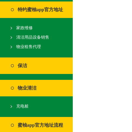
特约蜜柚app官方地址
家政维修
清洁用品设备销售
物业租售代理
保洁
物业清洁
充电桩
蜜柚app官方地址流程