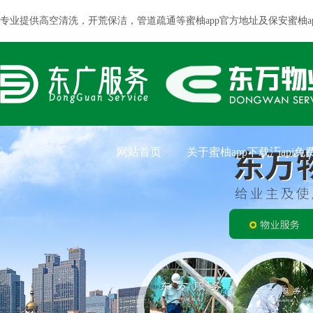
专业提供
高空清洗
，
开荒保洁
，
管道疏通
等蜜柚app官方地址及
保安蜜柚a
网站首页
关于蜜柚app下载汅api