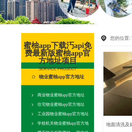
您的位置:
蜜柚app下载汅api免
费最新版蜜柚app官
方地址项目
SERVICE PROJECT
物业蜜柚app官方地址
商业物业蜜柚app官方地址
住宅物业蜜柚app官方地址
工业园物业蜜柚app官方地址
学校机关物业蜜柚app官方地
地面清洗及