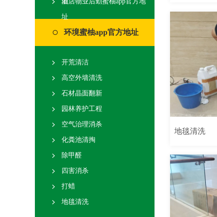
址
酒店物业后勤蜜柚app官方地
址
环境蜜柚app官方地址
开荒清洁
高空外墙清洗
石材晶面翻新
园林养护工程
空气治理消杀
地毯清洗
化粪池清掏
除甲醛
四害消杀
打蜡
地毯清洗