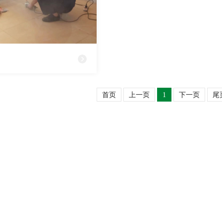
首页
上一页
1
下一页
尾