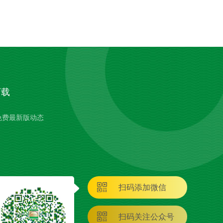
下载
pi免费最新版动态
扫码添加微信
扫码关注公众号