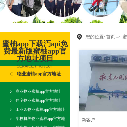
您的位置:
首页
->
蜜
蜜柚app下载汅api免
费最新版蜜柚app官
方地址项目
SERVICE PROJECT
物业蜜柚app官方地址
商业物业蜜柚app官方地址
住宅物业蜜柚app官方地址
工业园物业蜜柚app官方地址
学校机关物业蜜柚app官方地
新客户