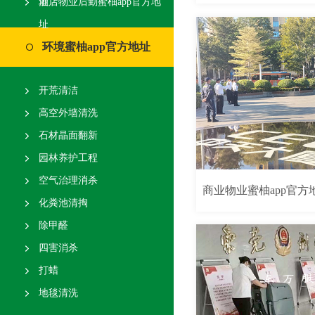
址
酒店物业后勤蜜柚app官方地
址
环境蜜柚app官方地址
开荒清洁
高空外墙清洗
石材晶面翻新
园林养护工程
空气治理消杀
商业物业蜜柚app官方
化粪池清掏
除甲醛
四害消杀
打蜡
地毯清洗