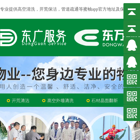
专业提供
高空清洗
，
开荒保洁
，
管道疏通
等蜜柚app官方地址及
保安蜜柚a
网站首页
关于蜜柚app下载汅api