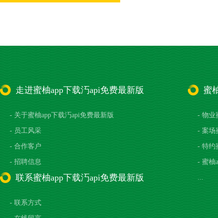
走进蜜柚app下载汅api免费最新版
蜜
- 关于蜜柚app下载汅api免费最新版
- 物
- 员工风采
- 案
- 合作客户
- 特
- 招聘信息
- 蜜
联系蜜柚app下载汅api免费最新版
...
- 联系方式