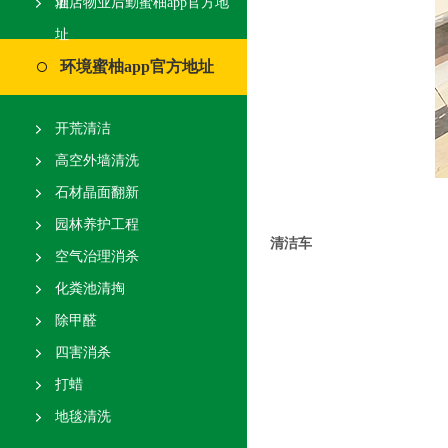
址
酒店物业后勤蜜柚app官方地
址
环境蜜柚app官方地址
开荒清洁
高空外墙清洗
石材晶面翻新
园林养护工程
清洁车
空气治理消杀
化粪池清掏
除甲醛
四害消杀
打蜡
地毯清洗