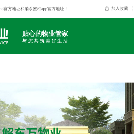
加入收藏
pp官方地址
和
消杀蜜柚app官方地址
！
贴心的物业管家
与您共筑美好生活
免费最新版
蜜柚app官方地址项目
蜜柚app下载网址进入