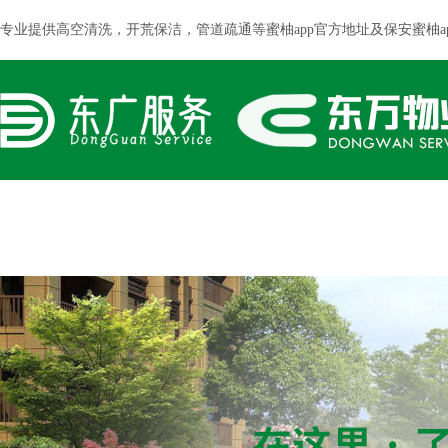
专业提供
高空清洗
，
开荒保洁
，
管道疏通
等蜜柚app官方地址及
保安蜜柚a
网站首页
关于蜜柚app下载汅api