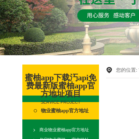
您的位置:
蜜柚app下载汅api免
费最新版蜜柚app官
方地址项目
SERVICE PROJECT
物业蜜柚app官方地址
商业物业蜜柚app官方地址