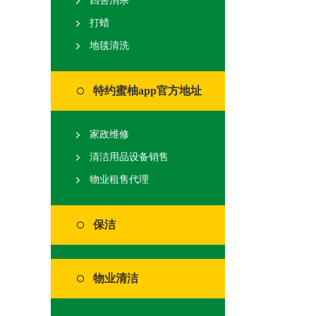
四害消杀
打蜡
地毯清洗
特约蜜柚app官方地址
家政维修
清洁用品设备销售
物业租售代理
保洁
物业清洁